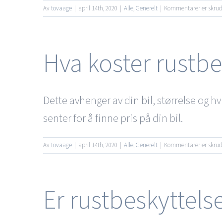
Av
tovaage
|
april 14th, 2020
|
Alle
,
Generelt
|
Kommentarer er skru
Hva koster rustbe
Dette avhenger av din bil, størrelse og hv
senter for å finne pris på din bil.
Av
tovaage
|
april 14th, 2020
|
Alle
,
Generelt
|
Kommentarer er skru
Er rustbeskyttel