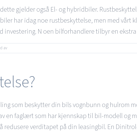
, dette gjelder også El- og hybridbiler. Rustbeskytte
e biler har idag noe rustbeskyttelse, men med vårt k
investering. N oen bilforhandlere tilbyr en ekstra [
for
dd av
Er
rustbeskyttelse
nødvendig?
telse?
ling som beskytter din bils vognbunn og hulrom mot
s av en faglært som har kjennskap til bil-modell og
 redusere verditapet på din leasingbil. En Dinitro