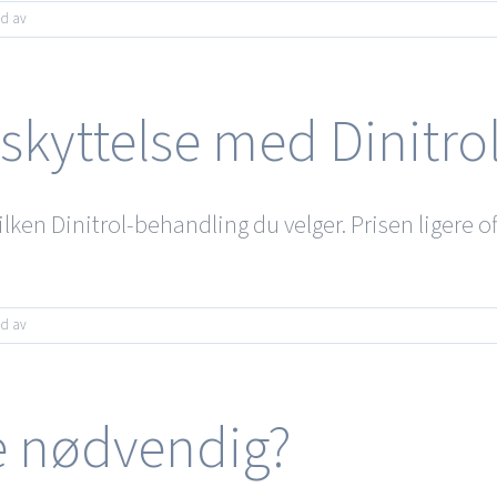
for
dd av
Hva
er
galvanisk
rustbeskyttelse?
skyttelse med Dinitro
ilken Dinitrol-behandling du velger. Prisen ligere oft
for
dd av
Hva
koster
rustbeskyttelse
med
se nødvendig?
Dinitrol?