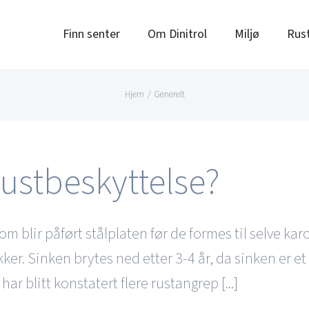
Finn senter
Om Dinitrol
Miljø
Rus
Hjem
Generelt
rustbeskyttelse?
m blir påført stålplaten før de formes til selve kaross
ker. Sinken brytes ned etter 3-4 år, da sinken er et 
r blitt konstatert flere rustangrep [...]