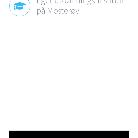
Eget utdannings-institutt
på Mosterøy