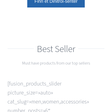
Finn et Dinitrol-senter
Best Seller
Must have products from our top sellers
[fusion_products_slider
picture_size=»auto»
cat_slug=»men,women,accessories»
number_posts=»6″