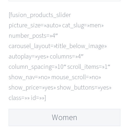
[fusion_products_slider
picture_size=»auto» cat_slug=»men»
number_posts=»4″
carousel_layout=»title_below_image»
autoplay=»yes» columns=»4″
column_spacing=»10″ scroll_items=»1″
show_nav=»no» mouse_scroll=»no»
show_price=»yes» show_buttons=»yes»
class=»» id=»»]
Women