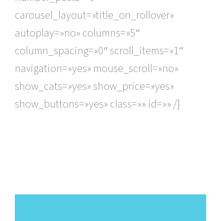
carousel_layout=»title_on_rollover»
autoplay=»no» columns=»5″
column_spacing=»0″ scroll_items=»1″
navigation=»yes» mouse_scroll=»no»
show_cats=»yes» show_price=»yes»
show_buttons=»yes» class=»» id=»» /]