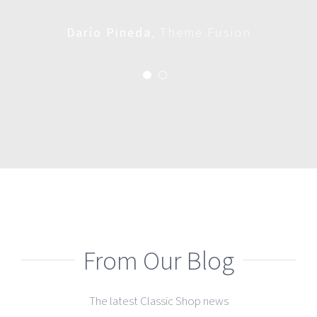
Darío Pineda
Lisa Smith
,
Theme Fusion
Theme Fusion
From Our Blog
The latest Classic Shop news