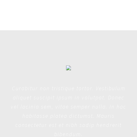
Curabitur non tristique tortor. Vestibulum
aliquet suscipit ipsum in volutpat. Donec
vel lacinia sem, vitae semper nulla. In hac
habitasse platea dictumst. Mauris
consectetur est et nibh sadip hendrerit
bibendum.